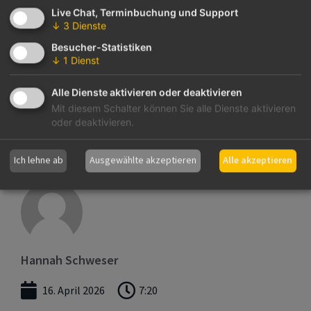
behoben, wodurch die App wieder
Live Chat, Terminbuchung und Support
zuverlässig auf voller Bildschirmgröße
↓
3
Dienste
nutzbar ist.
Besucher-Statistiken
↓
1
Dienst
Verbessertes Routing bei
Mitgliederlöschung: Beim Löschen
Alle Dienste aktivieren oder deaktivieren
mehrerer Profile führt die App nun klarer
Mit diesem Schalter können Sie alle Dienste aktivieren
und effizienter durch den Prozess. Nach
oder deaktivieren.
dem Löschen kommt man wieder zurück
auf die Mitgliederliste.
Ich lehne ab
Ausgewählte akzeptieren
Alle akzeptieren
Hannah Schweser
16. April 2026
7:20