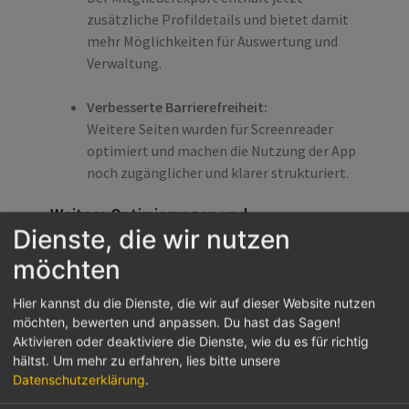
zusätzliche Profildetails und bietet damit
mehr Möglichkeiten für Auswertung und
Verwaltung.
Verbesserte Barrierefreiheit:
Weitere Seiten wurden für Screenreader
optimiert und machen die Nutzung der App
noch zugänglicher und klarer strukturiert.
Weitere Optimierungen und
Dienste, die wir nutzen
Fehlerbehebungen
möchten
Optimierter Datei-Download in Safari:
Downloads funktionieren in Safari jetzt
Hier kannst du die Dienste, die wir auf dieser Website nutzen
möchten, bewerten und anpassen. Du hast das Sagen!
wieder zuverlässig.
Aktivieren oder deaktiviere die Dienste, wie du es für richtig
hältst.
Um mehr zu erfahren, lies bitte unsere
Fehlerbehebung für Android Pixel Geräte:
Datenschutzerklärung
.
Ein Problem auf Pixel-Geräten wurde