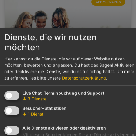
APP VERSIONEN
Dienste, die wir nutzen
möchten
Hier kannst du die Dienste, die wir auf dieser Website nutzen
möchten, bewerten und anpassen. Du hast das Sagen! Aktivieren
Version 1.52 erscheint
oder deaktiviere die Dienste, wie du es für richtig hältst.
Um mehr
zu erfahren, lies bitte unsere
Datenschutzerklärung
.
WEITERLESEN »
Live Chat, Terminbuchung und Support
↓
3
Dienste
Besucher-Statistiken
APP VERSIONEN
↓
1
Dienst
Alle Dienste aktivieren oder deaktivieren
Mit diesem Schalter können Sie alle Dienste aktivieren od