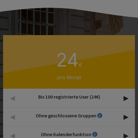
24
€
pro Monat
◂
▸
Bis 100 registrierte User (24€)
◂
▸
Ohne geschlossene Gruppen
◂
▸
Ohne Kalenderfunktion