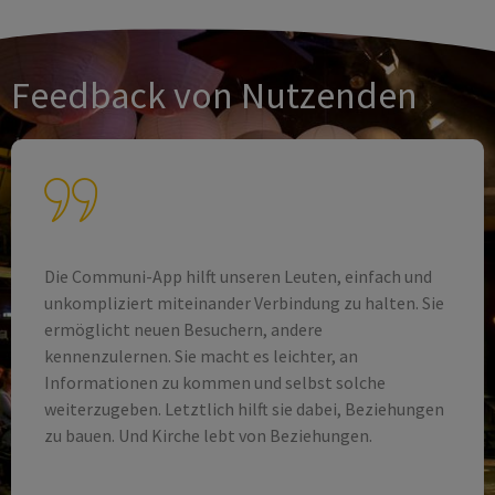
Feedback von Nutzenden
Wir haben Angebote für Kinder mit vielen
Teilnehmenden, deren Familien sonst weniger Teil
der Gemeinde sind. Die Kommunikation läuft jeweils
über eine App-Gruppe. Die Eltern erhalten über das
schwarze Brett auch Einblick in unser
Gemeindeleben. Sie bekommen z.B.
Benachrichtigungen zu Gästegottesdiensten mit
ansprechenden, lebensnahen Themen. Ab und zu
dürfen wir sie dann dort persönlich begrüßen.