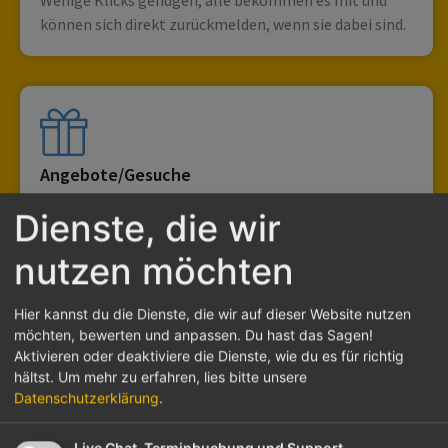
Wenige Klicks genügen, alle bekommen es mit und
können sich direkt zurückmelden, wenn sie dabei sind.
Angebote/Gesuche
Du hast etwas zu verschenken oder suchst kurzfristig
Dienste, die wir
Helfende für einen Umzug? Hier bekommst du, was du
nutzen möchten
suchst.
Hier kannst du die Dienste, die wir auf dieser Website nutzen
möchten, bewerten und anpassen. Du hast das Sagen!
Aktivieren oder deaktiviere die Dienste, wie du es für richtig
hältst.
Um mehr zu erfahren, lies bitte unsere
Datenschutzerklärung
.
Empfehlungen
Live Chat, Terminbuchung und Support