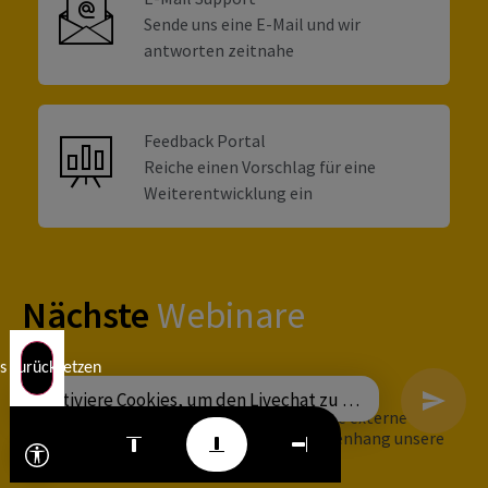
Sende uns eine E-Mail und wir
antworten zeitnahe
Feedback Portal
Reiche einen Vorschlag für eine
Weiterentwicklung ein
Nächste
Webinare
es zurücksetzen
Aktiviere Cookies, um den Livechat zu nutzen
Wir leiten dich für die Anmeldung auf eine externe Seite
weiter. Beachte auch in diesem Zusammenhang unsere
Datenschutzerklärung.