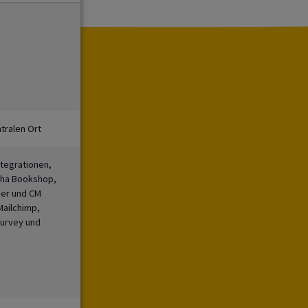
tralen Ort
ntegrationen,
pha Bookshop,
er und CM
Mailchimp,
Survey und