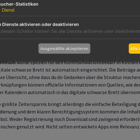
ucher-Statistiken
uppen und Chats bietet. Voraussetzung für die Nutzung ist ein Ch
1
Dienst
urchTools-Universums, hat der User je nach Konfiguration Zugriff a
uppenmodul, Geburtstage und Dienste bei Veranstaltungen. Beitr
e Dienste aktivieren oder deaktivieren
nd zwischen ChurchTools-Usern möglich. Die Einrichtung des Modu
 diesem Schalter können Sie alle Dienste aktivieren oder deaktivieren
torial
beschrieben. Die Administration der Beiträge funktioniert
urchTools-Account können die ChurchTools-App verwenden, nach
Ausgewählte akzeptieren
Alle
ben.
ommuni
wurde speziell für den Kommunikationsbedarf in Kirchen 
gitale schwarze Brett ist automatisch eingerichtet. Die Beiträge 
are Übersicht, ohne dass du dir Gedanken über die Struktur mache
rknüpfungen können offizielle Informationen von Quellen, wie d
er Kalendern automatisch in das digitale schwarze Brett übern
e größte Zeitersparnis bringt allerdings die einfache Beteiligung
dienung und dem klaren Berechtigungssystem kommen die Inhalt
lbst.
Weder Registrierung noch Download sind zwingend erforderl
nschen genutzt wird. Nicht selten entwickeln Apps eine Relevanz