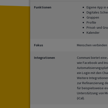
Funktionen
Eigene App in
Digitales Schw
Gruppen
Profile
Privat- und Gr
Kalender
Fokus
Menschen verbinden
Integrationen
Communi bietet eine 
wie Facebook und Ins
Automatisierungsplatt
ein Login mit den Ch
Weitere Integration
zur Refinanzierung de
für beispielsweise e
Unterstützung von Mi
(iCal).