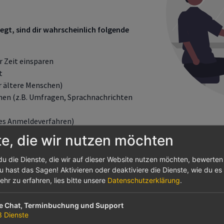
gt, sind dir wahrscheinlich folgende
r Zeit einsparen
t
ür ältere Menschen)
nen (z.B. Umfragen, Sprachnachrichten
tes Anmeldeverfahren)
ritt zu bestimmten Bereichen)
te, die wir nutzen möchten
du die Dienste, die wir auf dieser Website nutzen möchten, bewerte
 hast das Sagen! Aktivieren oder deaktiviere die Dienste, wie du es f
hr zu erfahren, lies bitte unsere
Datenschutzerklärung
.
urchTools vs. Communi – Was bieten die beiden Tools im 
 Kirchen und Gemeinden?
ve Chat, Terminbuchung und Support
3
Dienste
urchTools
ist ein Kommunikationsallrounder, das neben vielen a