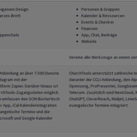
 eigenem Design
Personen & Gruppen
arzes Brett
Kalender & Ressourcen
Events & Check-in
Finanzen
uppenchats
App, Chat, Beiträge
Website
Vereine alle Werkzeuge an einem zen
Anbindung an über 7.500 Dienste
ChurchTools unterstützt zahlreiche I
tagram mit der
darunter die CCLI-Anbindung, den Al
form Zapier. Darüber hinaus ist
Opensong, ProPresenter, Songbeam
urchTools-Zugangsdaten möglich.
Telecom. Zusätzlich sind Nextcloud, 
en umfassen den SCM-Büchertisch
ChatGPT, CleverReach, Mailjet, Lime
r App, iCal Kalenderintegration
evangelische Termine integriert.
vangelische Termine und die
crosoft und Google Kalender