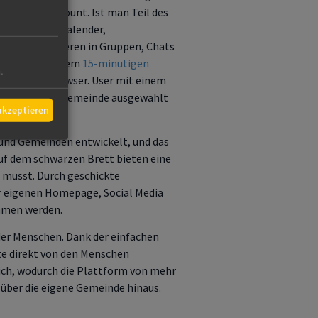
urchTools-Account. Ist man Teil des
uf ein Wiki, Kalender,
äge funktionieren in Gruppen, Chats
ls wird in diesem
15-minütigen
.
 nur im Webbrowser. User mit einem
dem sie ihre Gemeinde ausgewählt
 akzeptieren
und Gemeinden entwickelt, und das
auf dem schwarzen Brett bieten eine
n musst.
Durch geschickte
er eigenen Homepage, Social Media
ommen werden.
 der Menschen. Dank der einfachen
e direkt von den Menschen
ich, wodurch die Plattform von mehr
 über die eigene Gemeinde hinaus.