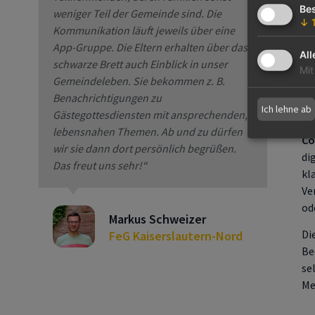
Bes
Gr
weniger Teil der Gemeinde sind. Die
↓
Ch
Kommunikation läuft jeweils über eine
Gr
App-Gruppe. Die Eltern erhalten über das
All
si
schwarze Brett auch Einblick in unser
Mit
Tu
Gemeindeleben. Sie bekommen z. B.
Ch
Benachrichtigungen zu
Ich lehne ab
ha
Gästegottesdiensten mit ansprechenden,
lebensnahen Themen. Ab und zu dürfen
C
wir sie dann dort persönlich begrüßen.
di
Das freut uns sehr!“
kl
Ve
od
Markus Schweizer
Di
FeG Kaiserslautern-Nord​
Be
se
Me