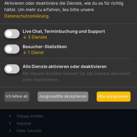
Aktivieren oder deaktiviere die Dienste, wie du es für richtig
Organisationen
hältst.
Um mehr zu erfahren, lies bitte unsere
Datenschutzerklärung
.
Über Communi
Live Chat, Terminbuchung und Support
↓
3
Dienste
Team
Kontakt
Besucher-Statistiken
↓
1
Dienst
Karriere
Blog
Alle Dienste aktivieren oder deaktivieren
Impressum
Mit diesem Schalter können Sie alle Dienste aktivieren
Datenschutzerklärung
oder deaktivieren.
DSA, DDG & TKG
Ich lehne ab
Ausgewählte akzeptieren
Alle akzeptieren
Get Started
Testapp erstellen
Helpdesk
Video Tutorials