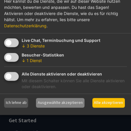
Hier kannst du die Dienste, die wir auf dieser Website nutzen
Gemeinden
möchten, bewerten und anpassen. Du hast das Sagen!
Kommunen
Aktivieren oder deaktiviere die Dienste, wie du es für richtig
Vereine
hältst.
Um mehr zu erfahren, lies bitte unsere
Organisationen
Datenschutzerklärung
.
Live Chat, Terminbuchung und Support
Über Communi
↓
3
Dienste
Besucher-Statistiken
Team
↓
1
Dienst
Kontakt
Karriere
Alle Dienste aktivieren oder deaktivieren
Blog
Mit diesem Schalter können Sie alle Dienste aktivieren
Impressum
oder deaktivieren.
Datenschutzerklärung
DSA, DDG & TKG
Ich lehne ab
Ausgewählte akzeptieren
Alle akzeptieren
Get Started