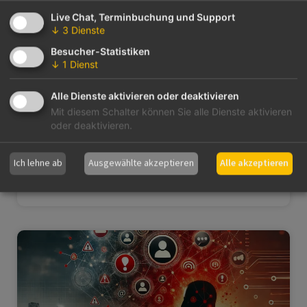
Live Chat, Terminbuchung und Support
↓
3
Dienste
Besucher-Statistiken
↓
1
Dienst
WhatsApp, Instagram & Zapier
Alle Dienste aktivieren oder deaktivieren
Mit diesem Schalter können Sie alle Dienste aktivieren
Wie Kommunen und Kirchengemeinden ihre
oder deaktivieren.
digitale Kommunikation sinnvoll vernetzen und
Zeit sparen Digitale Kommunikation ist
Ich lehne ab
Ausgewählte akzeptieren
Alle akzeptieren
WEITERLESEN »